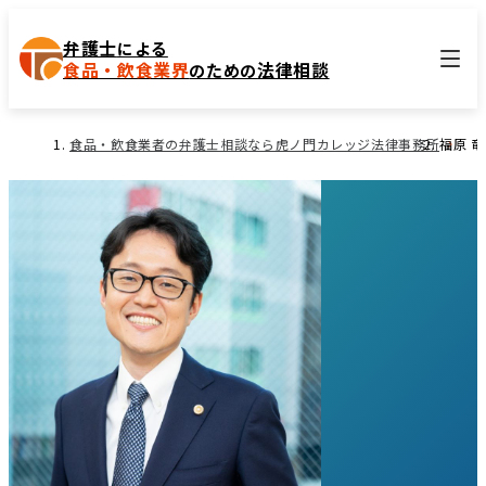
弁護士
による
食品・飲食業界
法律相談
のための
食品・飲食業者の弁護士相談なら虎ノ門カレッジ法律事務所
福原 