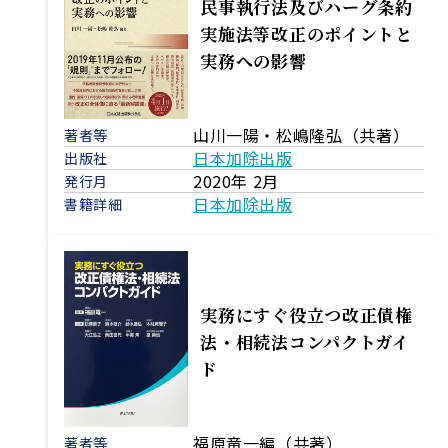
民事執行法及びハーグ条約
実施法等改正のポイントと
実務への影響
山川一陽・松嶋隆弘（共著）
著者等
日本加除出版
出版社
2020年 2月
発行月
日本加除出版
書籍詳細
実務にすぐ役立つ改正債権
法・相続法コンパクトガイ
ド
福原竜一編（共著）
著者等