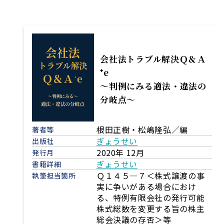
会社法トラブル解決Ｑ＆Ａ
⁺e
～判例にみる適法・違法の
分岐点～
根田正樹・松嶋隆弘／編
著者等
ぎょうせい
出版社
2020年 12月
発行月
ぎょうせい
書籍詳細
Ｑ１４５―７＜株式譲渡の事
執筆担当箇所
実に争いがある場合におけ
る、特例有限会社の発行可能
株式総数を変更する旨の株主
総会決議の存否＞等