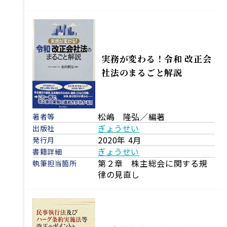
実務が変わる！令和 改正会
社法のまるごと解説
松嶋 隆弘／編著
著者等
ぎょうせい
出版社
2020年 4月
発行月
ぎょうせい
書籍詳細
第２章 株主総会に関する規
執筆担当箇所
律の見直し