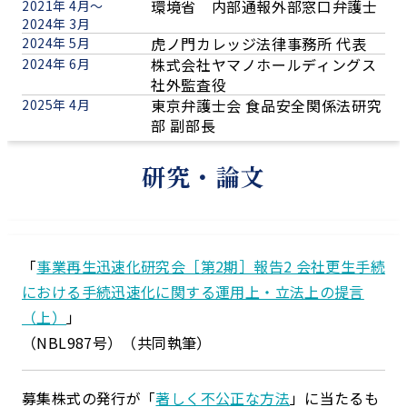
環境省 内部通報外部窓口弁護士
2021年 4月～
2024年 3月
虎ノ門カレッジ法律事務所 代表
2024年 5月
株式会社ヤマノホールディングス
2024年 6月
社外監査役
東京弁護士会 食品安全関係法研究
2025年 4月
部 副部長
研究・論文
「
事業再生迅速化研究会［第2期］報告2 会社更生手続
における手続迅速化に関する運用上・立法上の提言
（上）
」
（NBL987号）（共同執筆）
募集株式の発行が「
著しく不公正な方法
」に当たるも