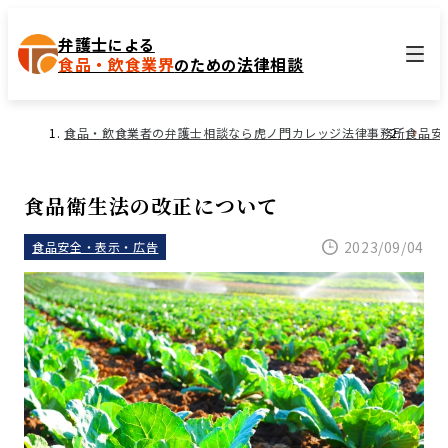
弁護士
による
食品・飲食業界
法律相談
のための
食品・飲食業者の弁護士相談なら虎ノ門カレッジ法律事務所
食品安
食品衛生法の改正について
2023/09/04
食品安全・表示・広告