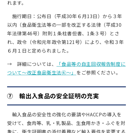
れます。
施行期日：公布日（平成30年６月13日）から３年
以内（食品衛生法等の一部を改正する法律（平成30
年法律第46号）附則１条柱書但書、1条３号）とさ
れ、政令（令和元年政令第121号）により、令和３年
６月１日と定められました。
→ 詳細については、
「食品等の自主回収報告制度に
ついて～改正食品衛生法⑥～」
をご参照ください。
⑦ 輸出入食品の安全証明の充実
輸入食品の安全性の強化の要請やHACCPの導入を
受けて、食肉等、乳・乳製品、生食用かき・ふぐを対
象に、衛生証明書の添付義務など輸入要件を変更する