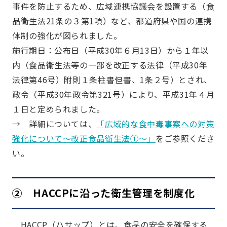
事件を防止するため、広域連携協議会を設置する（食
品衛生法21条の３第1項）など、都道府県や国の連携
体制の強化が図られました。
施行期日：公布日（平成30年６月13日）から１年以
内（食品衛生法等の一部を改正する法律（平成30年
法律第46号）附則１条柱書但書、1条２号）とされ、
政令（平成30年政令第321号）により、平成31年４月
１日と定められました。
→ 詳細については、
「広域的な食中毒事案への対策
強化について～改正食品衛生法①～」
をご参照くださ
い。
② HACCPに沿った衛生管理を制度化
HACCP（ハサップ）とは、食品の安全を確保する