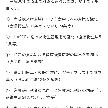
平成30年の改正の対象とされたのは、以下の７項
目です。
① 大規模又は広域におよぶ食中毒への対策を強化
（食品衛生法21条の２ないし24条等）
② HACCPに沿った衛生管理を制度化（食品衛生法5
1条等）
③ 特定の食品による健康被害情報の届出を義務化
（食品衛生法８条等）
④ 食品用器具・容器包装にポジティブリスト制度を
導入（食品衛生法18条３項等）
⑤ 営業許可制度の見直しと営業届出制度の創設（食
品衛生法54条ないし57条等）
⑥ 食品等の自主回収（リコール）情報の行政への報