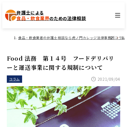
弁護士
による
食品・飲食業界
法律相談
のための
食品・飲食業者の弁護士相談なら虎ノ門カレッジ法律事務所
コラム
Food 法務 第１４号 フードデリバリ
ーと運送事業に関する規制について
2021/09/04
コラム